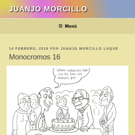
Saltar
JUANJO MORCILLO
al
contenido
Menú
PUBLICADO
14 FEBRERO, 2018
POR
JUANJO MORCILLO LUQUE
EL
Monocromos 16