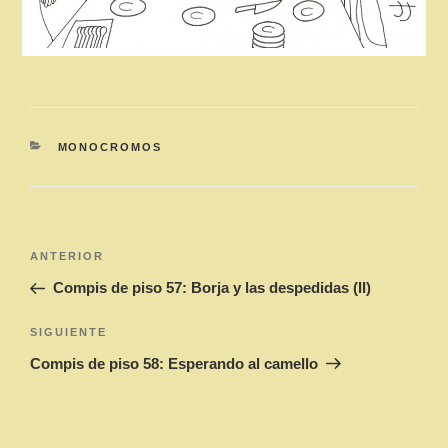
CATEGORÍAS
MONOCROMOS
Navegación
Entrada
ANTERIOR
de
anterior:
Compis de piso 57: Borja y las despedidas (II)
entradas
Siguiente
SIGUIENTE
entrada
Compis de piso 58: Esperando al camello