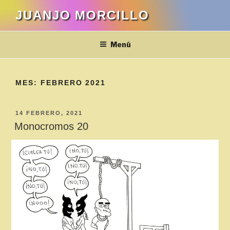
Saltar
JUANJO MORCILLO
al
contenido
Menú
MES:
FEBRERO 2021
PUBLICADO
14 FEBRERO, 2021
EL
Monocromos 20