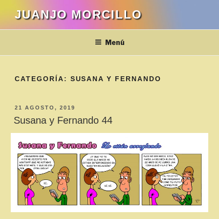
Saltar
JUANJO MORCILLO
al
contenido
Menú
CATEGORÍA:
SUSANA Y FERNANDO
PUBLICADO
21 AGOSTO, 2019
EL
Susana y Fernando 44