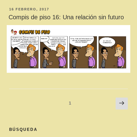
PUBLICADO
16 FEBRERO, 2017
EL
Compis de piso 16: Una relación sin futuro
Paginación
Sigu
Página
1
pági
de
entradas
BÚSQUEDA