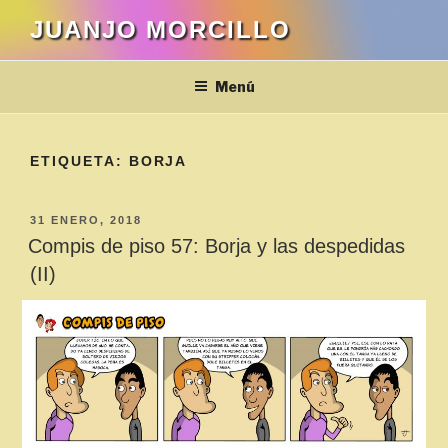
Saltar
JUANJO MORCILLO
al
contenido
Menú
ETIQUETA:
BORJA
PUBLICADO
31 ENERO, 2018
EL
Compis de piso 57: Borja y las despedidas
(II)