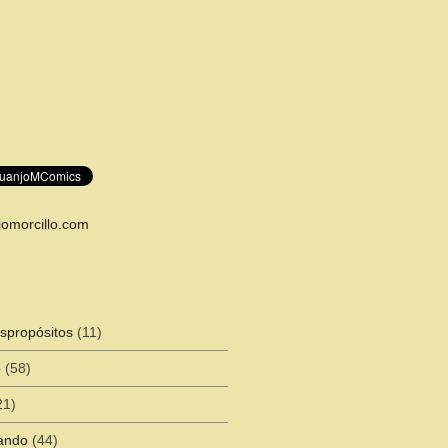
omorcillo.com
spropósitos
(11)
o
(58)
21)
ando
(44)