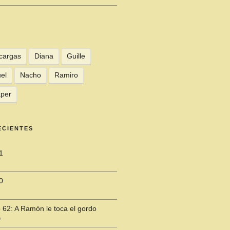
cargas
Diana
Guille
el
Nacho
Ramiro
per
ECIENTES
1
0
 62: A Ramón le toca el gordo
9