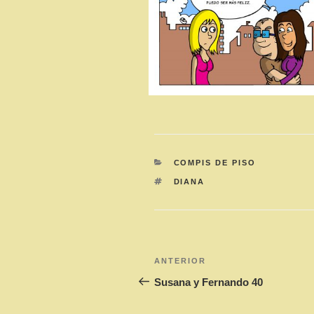
CATEGORÍAS
COMPIS DE PISO
ETIQUETAS
DIANA
Navegación
Entrada
ANTERIOR
de
anterior:
Susana y Fernando 40
entradas