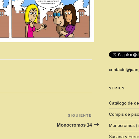
contacto@juanj
SERIES
Catálogo de de
Compis de pis
SIGUIENTE
Siguiente
entrada
Monocromos 14
Monocromos
(
Susana y Fern