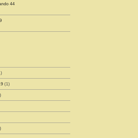
ando 44
9
)
19
(1)
)
)