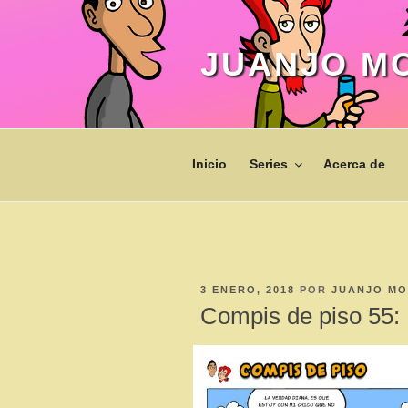
Saltar
al
contenido
JUANJO M
Inicio
Series
Acerca de
PUBLICADO
3 ENERO, 2018
POR
JUANJO MO
EL
Compis de piso 55: