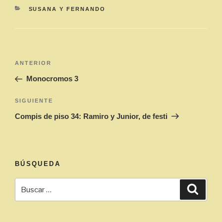
CATEGORÍAS
SUSANA Y FERNANDO
Navegación
Entrada
ANTERIOR
de
anterior:
Monocromos 3
entradas
Siguiente
SIGUIENTE
entrada
Compis de piso 34: Ramiro y Junior, de festi
BÚSQUEDA
Buscar
Busca
por: