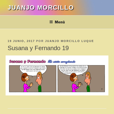
Saltar
JUANJO MORCILLO
al
contenido
Menú
PUBLICADO
19 JUNIO, 2017
POR
JUANJO MORCILLO LUQUE
EL
Susana y Fernando 19