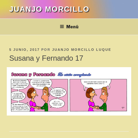
Saltar
JUANJO MORCILLO
al
contenido
Menú
PUBLICADO
5 JUNIO, 2017
POR
JUANJO MORCILLO LUQUE
EL
Susana y Fernando 17