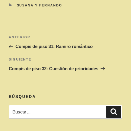
CATEGORÍAS
SUSANA Y FERNANDO
Navegación
Entrada
ANTERIOR
de
anterior:
Compis de piso 31: Ramiro romántico
entradas
Siguiente
SIGUIENTE
entrada
Compis de piso 32: Cuestión de prioridades
BÚSQUEDA
Buscar
Busca
por: