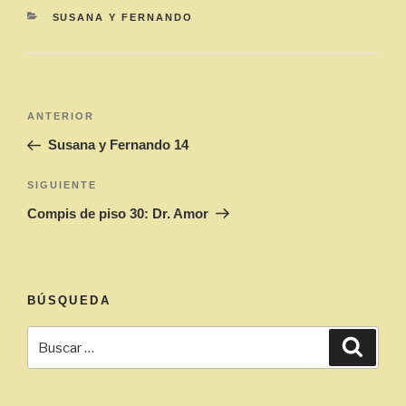
CATEGORÍAS
SUSANA Y FERNANDO
Navegación
Entrada
ANTERIOR
de
anterior:
Susana y Fernando 14
entradas
Siguiente
SIGUIENTE
entrada
Compis de piso 30: Dr. Amor
BÚSQUEDA
Buscar
Busca
por: