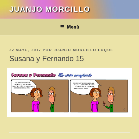
Saltar
JUANJO MORCILLO
al
contenido
Menú
PUBLICADO
22 MAYO, 2017
POR
JUANJO MORCILLO LUQUE
EL
Susana y Fernando 15