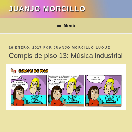
Saltar
JUANJO MORCILLO
al
contenido
Menú
PUBLICADO
26 ENERO, 2017
POR
JUANJO MORCILLO LUQUE
EL
Compis de piso 13: Música industrial