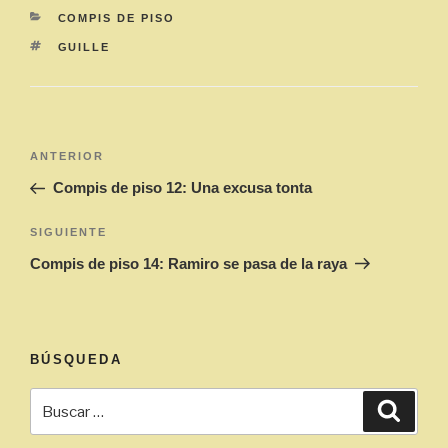
CATEGORÍAS
COMPIS DE PISO
ETIQUETAS
GUILLE
Navegación
Entrada
ANTERIOR
de
anterior:
Compis de piso 12: Una excusa tonta
entradas
Siguiente
SIGUIENTE
entrada
Compis de piso 14: Ramiro se pasa de la raya
BÚSQUEDA
Buscar
Busca
por: